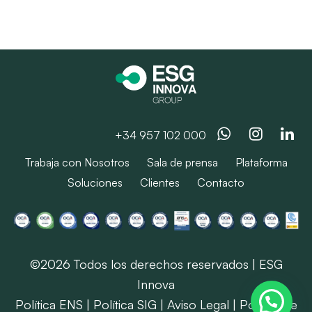
Whatsapp
Instag
Li
+34 957 102 000
Trabaja con Nosotros
Sala de prensa
Plataforma
Soluciones
Clientes
Contacto
©2026 Todos los derechos reservados | ESG
Innova
Política ENS
|
Política SIG
|
Aviso Legal
|
Política de