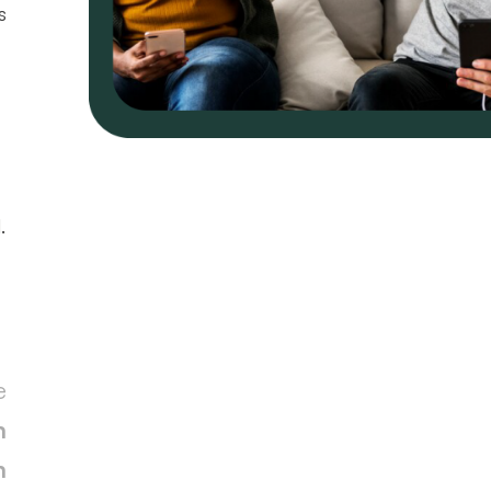
s
.
e
n
n