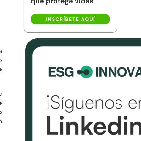
a
o
e
e
e
o
n