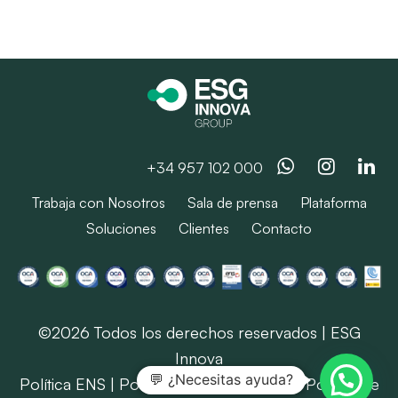
Whatsapp
Instag
Li
+34 957 102 000
Trabaja con Nosotros
Sala de prensa
Plataforma
Soluciones
Clientes
Contacto
©2026 Todos los derechos reservados | ESG
Innova
💬 ¿Necesitas ayuda?
Política ENS
|
Política SIG
|
Aviso Legal
|
Política de