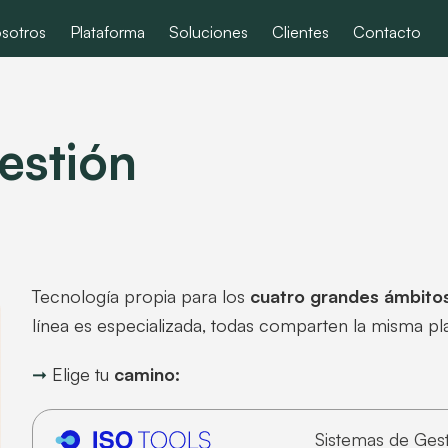
sotros
Plataforma
Soluciones
Clientes
Contacto
estión
Tecnología propia para los
cuatro grandes ámbitos
línea es especializada, todas comparten la misma 
➞
Elige tu
camino:
Sistemas de Ges