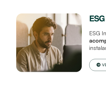
ESG In
acomp
instal
V