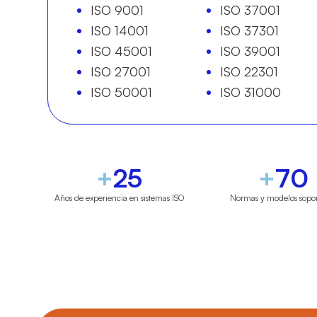
ISO 9001
ISO 37001
ISO 14001
ISO 37301
ISO 45001
ISO 39001
ISO 27001
ISO 22301
ISO 50001
ISO 31000
+
25
+
70
Años de experiencia en sistemas ISO
Normas y modelos sopo