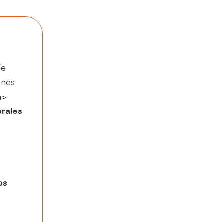
de
ones
n>
orales
os