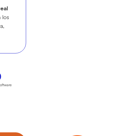
eal
 los
a,
0
software