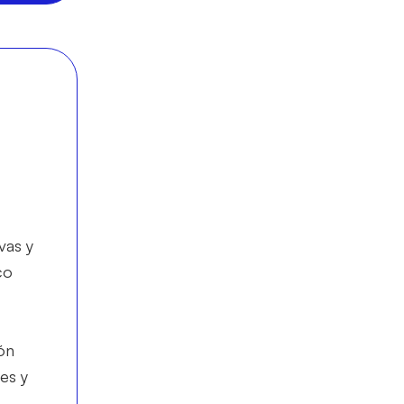
vas y
co
ón
es y