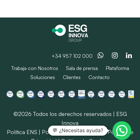
Whatsapp
Instag
Li
+34 957 102 000
Trabaja con Nosotros
Sala de prensa
Plataforma
Soluciones
Clientes
Contacto
©2026 Todos los derechos reservados | ESG
Innova
💬 ¿Necesitas ayuda?
Política ENS
|
Política SIG
|
Aviso Legal
|
Política de