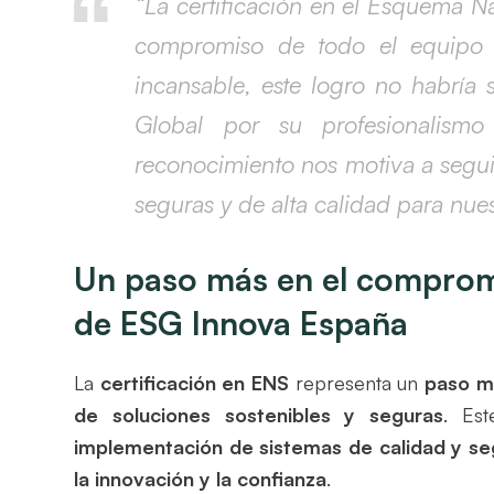
“La certificación en el Esquema Na
compromiso de todo el equipo 
incansable, este logro no habría
Global por su profesionalism
reconocimiento nos motiva a segui
seguras y de alta calidad para nuest
Un paso más en el compromi
de ESG Innova España
La
certificación en ENS
representa un
paso m
de soluciones sostenibles y seguras
. Es
implementación de sistemas de calidad y se
la innovación y la confianza
.