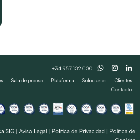
Whatsapp
Instag
Li
+34 957 102 000
os
Sala de prensa
Plataforma
Soluciones
Clientes
Contacto
ica SIG
|
Aviso Legal
|
Política de Privacidad
|
Política de