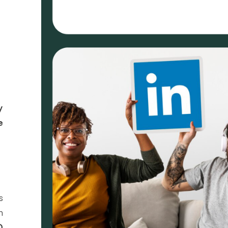
y
e
s
n
O