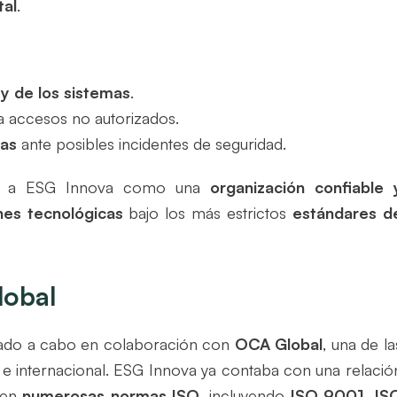
tal
.
 y de los sistemas
.
a accesos no autorizados.
vas
ante posibles incidentes de seguridad.
iona a ESG Innova como una
organización confiable 
nes tecnológicas
bajo los más estrictos
estándares d
lobal
evado a cabo en colaboración con
OCA Global
, una de la
l e internacional. ESG Innova ya contaba con una relació
 en
numerosas normas ISO
, incluyendo
ISO 9001, IS