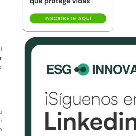
l
r
e
a
o
n