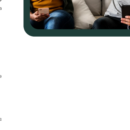
a
e
s