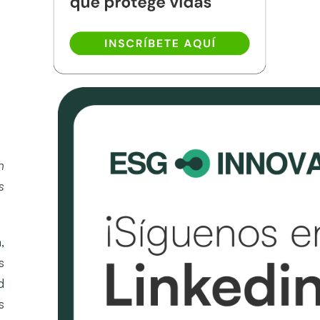
n
s
a
,
s
d
s