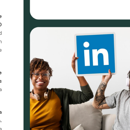
e
0
d
n
e
e
s
a
a
.
a