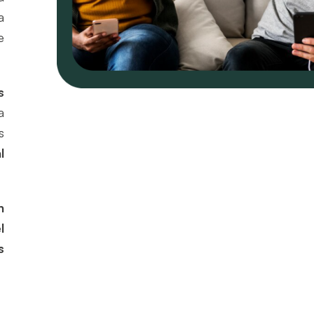
a
e
s
a
s
l
n
l
s