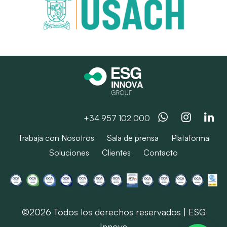
Whatsapp
Instag
Li
+34 957 102 000
Trabaja con Nosotros
Sala de prensa
Plataforma
Soluciones
Clientes
Contacto
©2026 Todos los derechos reservados | ESG
Innova