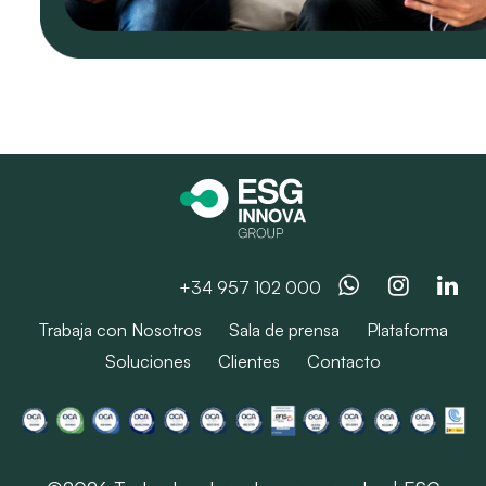
Whatsapp
Instag
Li
+34 957 102 000
Trabaja con Nosotros
Sala de prensa
Plataforma
Soluciones
Clientes
Contacto