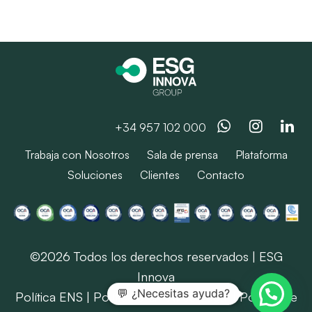
Whatsapp
Instag
Li
+34 957 102 000
Trabaja con Nosotros
Sala de prensa
Plataforma
Soluciones
Clientes
Contacto
©2026 Todos los derechos reservados | ESG
Innova
💬 ¿Necesitas ayuda?
Política ENS
|
Política SIG
|
Aviso Legal
|
Política de