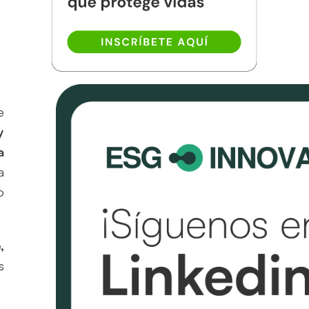
e
y
a
a
o
,
s