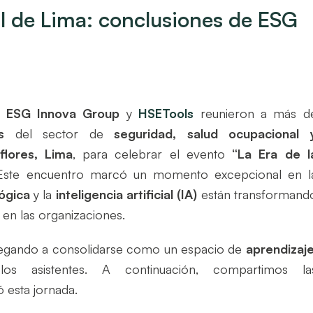
al de Lima: conclusiones de ESG
,
ESG Innova Group
y
HSETools
reunieron a más d
s
del sector de
seguridad, salud ocupacional 
flores, Lima
, para celebrar el evento
“La Era de l
Este encuentro marcó un momento excepcional en l
ógica
y la
inteligencia artificial (IA)
están transformand
 en las organizaciones.
 llegando a consolidarse como un espacio de
aprendizaje
s asistentes. A continuación, compartimos la
 esta jornada.