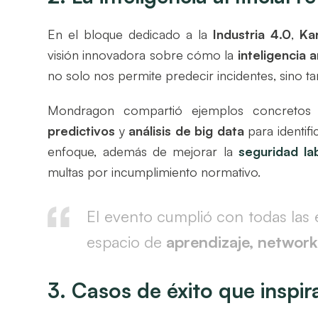
En el bloque dedicado a la
Industria 4.0
,
Ka
visión innovadora sobre cómo la
inteligencia ar
no solo nos permite predecir incidentes, sino t
Mondragon compartió ejemplos concretos
predictivos
y
análisis de big data
para identif
enfoque, además de mejorar la
seguridad la
multas por incumplimiento normativo.
El evento cumplió con todas las 
espacio de
aprendizaje, network
3. Casos de éxito que inspir