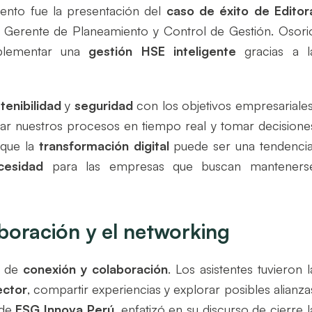
nto fue la presentación del
caso de éxito de Editor
, Gerente de Planeamiento y Control de Gestión. Osori
mplementar una
gestión HSE inteligente
gracias a l
tenibilidad
y
seguridad
con los objetivos empresariales
ear nuestros procesos en tiempo real y tomar decisione
 que la
transformación digital
puede ser una tendencia
cesidad
para las empresas que buscan manteners
aboración y el networking
o de
conexión y colaboración
. Los asistentes tuvieron l
ector
, compartir experiencias y explorar posibles alianza
 de
ESG Innova Perú
, enfatizó en su discurso de cierre l