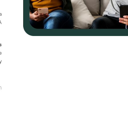
a
A
s
e
y
n