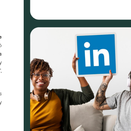
e
ó
s
y
,
s
y