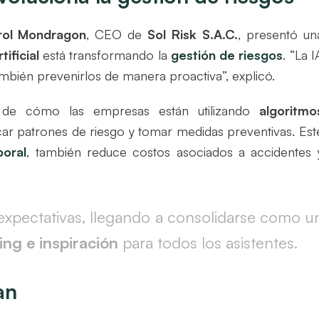
rol Mondragon
, CEO de
Sol Risk S.A.C.
, presentó un
tificial
está transformando la
gestión de riesgos
. “La I
ambién prevenirlos de manera proactiva”, explicó.
 de cómo las empresas están utilizando
algoritmo
icar patrones de riesgo y tomar medidas preventivas. Est
boral
, también reduce costos asociados a accidentes 
expectativas, llegando a consolidarse como u
ing e inspiración
para todos los asistentes.
an