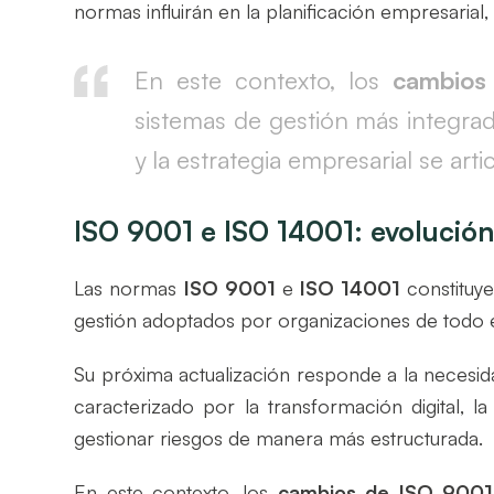
normas influirán en la planificación empresarial, 
En este contexto, los
cambios
sistemas de gestión más integra
y la estrategia empresarial se ar
ISO 9001 e ISO 14001: evolución
Las normas
ISO 9001
e
ISO 14001
constituye
gestión adoptados por organizaciones de todo 
Su próxima actualización responde a la necesid
caracterizado por la transformación digital, l
gestionar riesgos de manera más estructurada.
En este contexto, los
cambios de ISO 9001