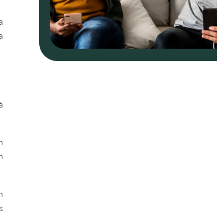
a
a
á
n
n
n
s