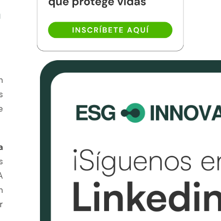
a
n
s
e
a
s
A
n
r