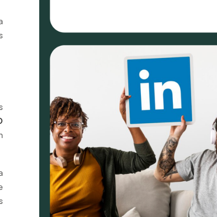
a
s
s
O
n
a
e
s