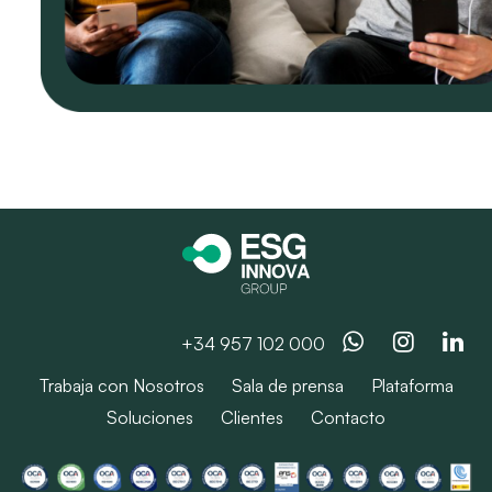
Whatsapp
Instag
Li
+34 957 102 000
Trabaja con Nosotros
Sala de prensa
Plataforma
Soluciones
Clientes
Contacto