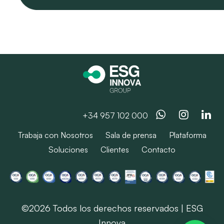
Whatsapp
Instag
Li
+34 957 102 000
Trabaja con Nosotros
Sala de prensa
Plataforma
Soluciones
Clientes
Contacto
©2026 Todos los derechos reservados | ESG
Innova