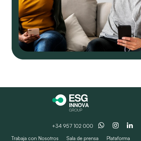
Whatsapp
Instag
Li
+34 957 102 000
Trabaja con Nosotros
Sala de prensa
Plataforma