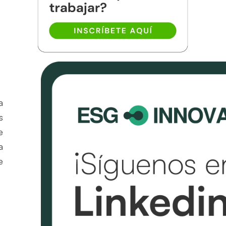
a
s
e
a
e