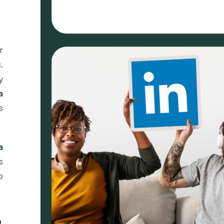
r
.
y
a
s
a
s
o
o