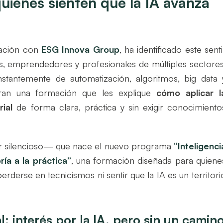
ienes sienten que la IA avanza
ración con
ESG Innova Group
, ha identificado este senti
, emprendedores y profesionales de múltiples sectores
antemente de automatización, algoritmos, big data 
ran una formación que les explique
cómo aplicar l
rial
de forma clara, práctica y sin exigir conocimiento
lor silencioso— que nace el nuevo programa
“Inteligenci
ría a la práctica”
, una formación diseñada para quiene
rderse en tecnicismos ni sentir que la IA es un territori
l: interés por la IA, pero sin un camin