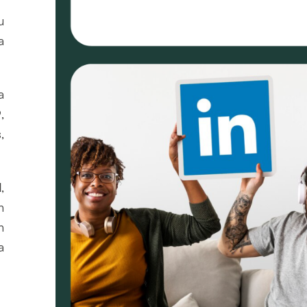
u
a
a
9
,
,
l
,
n
n
a