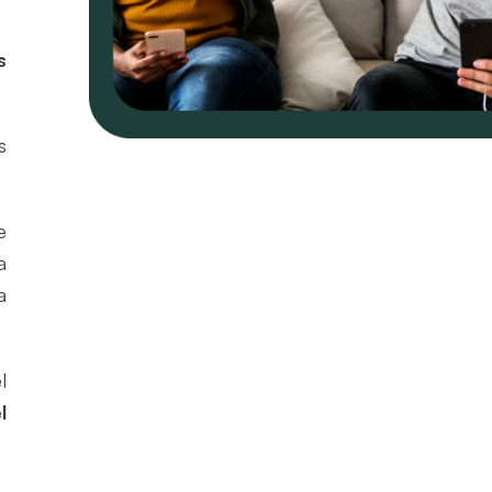
s
s
e
a
a
l
l