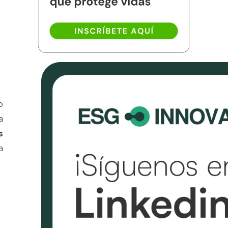
o
la
s
a