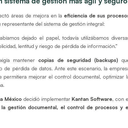
n sistema de gestión más ágil y seguro
etectó áreas de mejora en la
eficiencia de sus proceso
 representante del sistema de gestión integral:
íamos dejado el papel, todavía utilizábamos diversa
cidad, lentitud y riesgo de pérdida de información.”
exigía mantener
copias de seguridad (backups)
qu
so de pérdida de datos. Ante este escenario, la empres
 permitiera mejorar el control documental, optimizar l
a.
ba México
decidió implementar
Kantan Software
, con e
 la gestión documental, el control de procesos y e