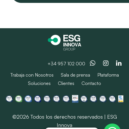
Whatsapp
Instag
Li
+34 957 102 000
Trabaja con Nosotros
Sala de prensa
Plataforma
Soluciones
Clientes
Contacto
©2026 Todos los derechos reservados | ESG
Innova