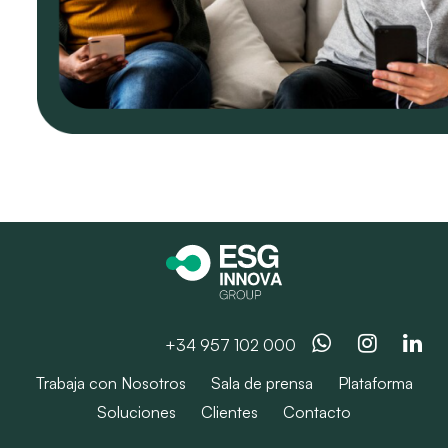
Whatsapp
Instag
Li
+34 957 102 000
Trabaja con Nosotros
Sala de prensa
Plataforma
Soluciones
Clientes
Contacto