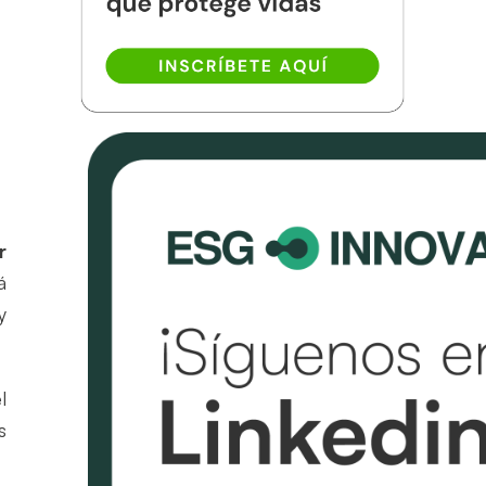
r
á
y
l
s