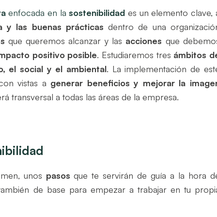
va
enfocada en la
sostenibilidad
es un elemento clave, 
a y las buenas prácticas
dentro de una organizació
os
que queremos alcanzar y las
acciones
que debemo
mpacto positivo posible
. Estudiaremos
tres
ámbitos d
, el social y el ambiental
.
La implementación de est
con vistas a
generar beneficios y mejorar la image
erá transversal a todas las áreas de la empresa
.
nibilidad
umen, unos
pasos
que te servirán de guía a la hora d
y también de base para empezar a trabajar en tu propi