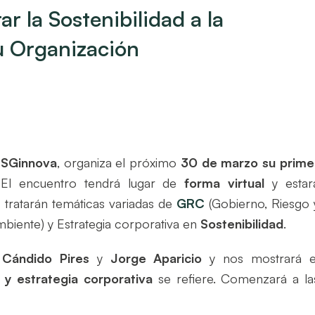
r la Sostenibilidad a la
tu Organización
ESG
i
nnova
, organiza el próximo
30 de marzo su prime
 El encuentro tendrá lugar de
forma virtual
y estar
tratarán temáticas
variadas
de
GRC
(Gobierno, Riesgo 
mbiente) y Estrategia corporativa en
Sostenibilidad
.
e
Cándido Pires
y
Jorge Aparicio
y nos mostrará e
d y estrategia corporativa
se refiere. Comenzará a la