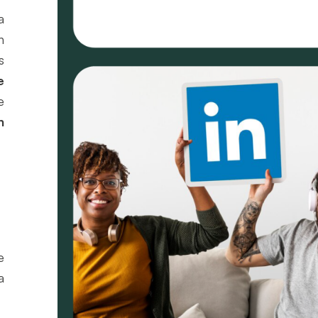
a
n
s
e
e
n
e
a