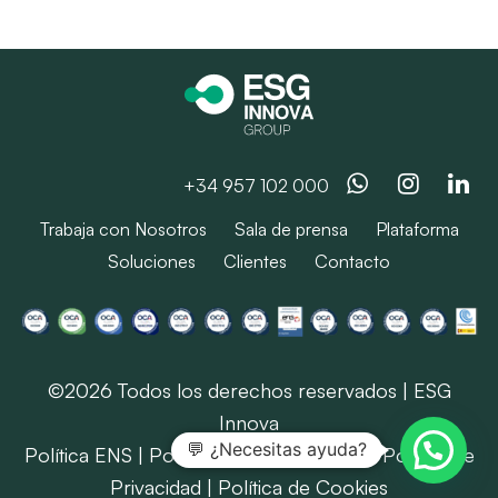
Whatsapp
Instag
Li
+34 957 102 000
Trabaja con Nosotros
Sala de prensa
Plataforma
Soluciones
Clientes
Contacto
©2026 Todos los derechos reservados | ESG
Innova
💬 ¿Necesitas ayuda?
Política ENS
|
Política SIG
|
Aviso Legal
|
Política de
Privacidad
|
Política de Cookies