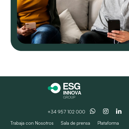
Whatsapp
Instag
Li
+34 957 102 000
Trabaja con Nosotros
Sala de prensa
Plataforma