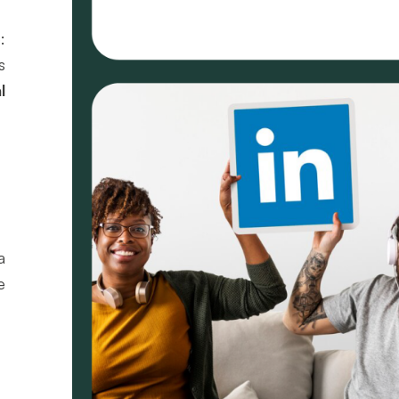
:
s
l
a
e