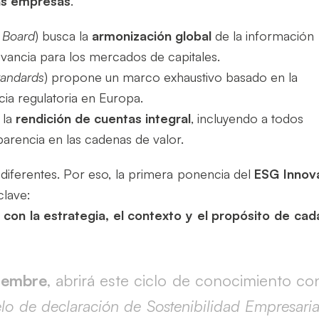
 las empresas
.
s Board
) busca la
armonización global
de la información
levancia para los mercados de capitales.
tandards
) propone un marco exhaustivo basado en la
cia regulatoria en Europa.
 la
rendición de cuentas integral
, incluyendo a todos
parencia en las cadenas de valor.
diferentes. Por eso, la primera ponencia del
ESG Innov
clave:
con la estrategia, el contexto y el propósito de cad
iembre
, abrirá este ciclo de conocimiento co
o de declaración de Sostenibilidad Empresaria