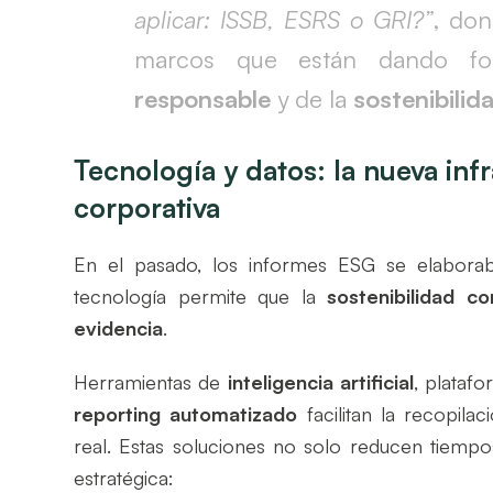
aplicar: ISSB, ESRS o GRI?”
, don
marcos que están dando fo
responsable
y de la
sostenibilid
Tecnología y datos: la nueva infr
corporativa
En el pasado, los informes ESG se elaborab
tecnología permite que la
sostenibilidad c
evidencia
.
Herramientas de
inteligencia artificial
, plataf
reporting automatizado
facilitan la recopila
real. Estas soluciones no solo reducen tiempo
estratégica: