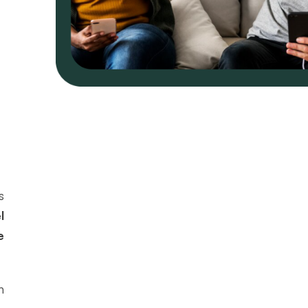
s
l
e
n