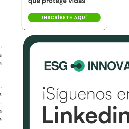
o
a
a
5
,
s
:
a
e