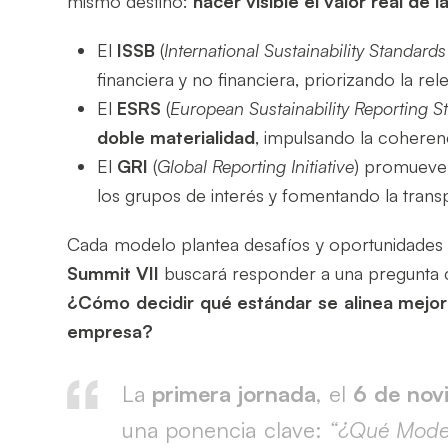
mismo destino:
hacer visible el valor real de
El
ISSB
(
International Sustainability Standard
financiera y no financiera, priorizando la re
El
ESRS
(
European Sustainability Reporting S
doble materialidad
, impulsando la coheren
El
GRI
(
Global Reporting Initiative
) promueve
los grupos de interés y fomentando la trans
Cada modelo plantea desafíos y oportunidades 
Summit VII
buscará responder a una pregunta 
¿Cómo decidir qué estándar se alinea mejor 
empresa?
La
primera jornada
, el
6 de nov
una ponencia clave:
“¿Qué Model