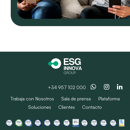
Whatsapp
Instag
Li
+34 957 102 000
Trabaja con Nosotros
Sala de prensa
Plataforma
Soluciones
Clientes
Contacto