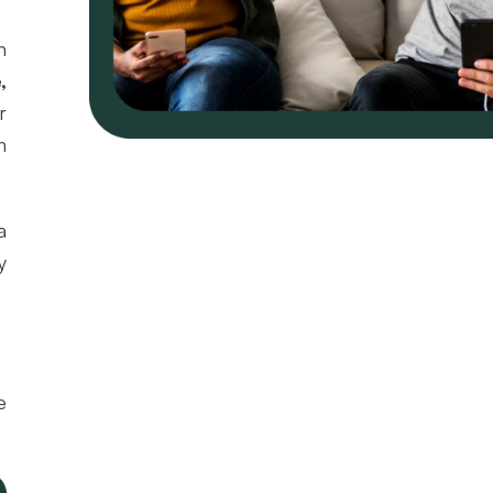
n
,
r
n
a
y
e