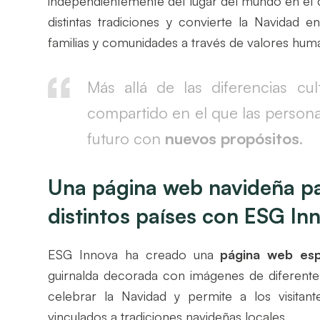
independientemente del lugar del mundo en el q
distintas tradiciones y convierte la Navidad 
familias y comunidades a través de valores hum
Más allá de las diferencias cu
compartido en el que las persona
futuro con
nuevos propósitos
.
Una página web navideña pa
distintos países con ESG In
ESG Innova ha creado una
página web espe
guirnalda decorada con imágenes de diferente
celebrar la Navidad y permite a los visitan
vinculados a tradiciones navideñas locales.