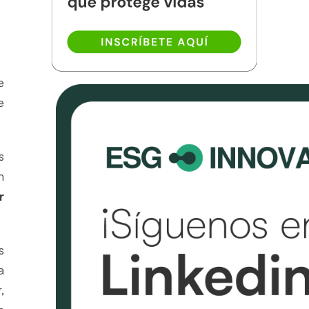
e
e
s
n
r
s
a
,