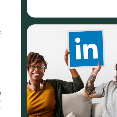
s
,
o
l
a
e
s