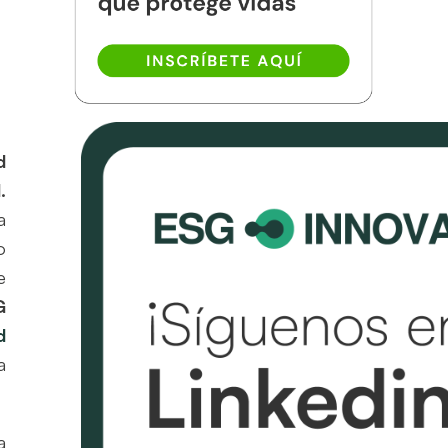
d
.
a
o
e
G
d
a
a