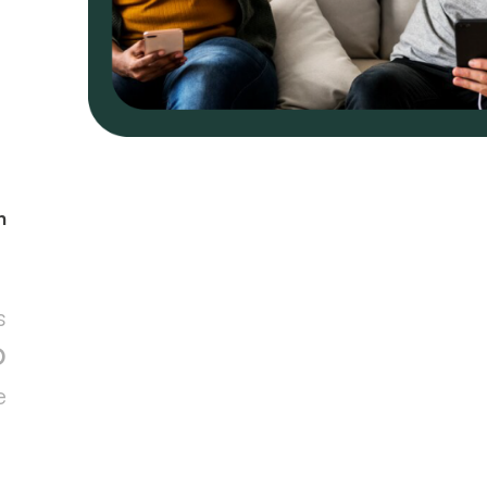
n
s
O
e