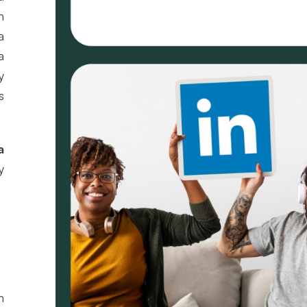
n
a
a
y
s
a
y
n