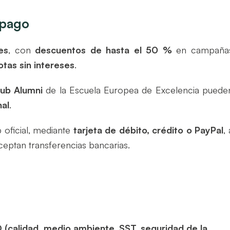
 pago
es
, con
descuentos de hasta el 50 %
en campaña
otas sin intereses
.
lub Alumni
de la Escuela Europea de Excelencia puede
al
.
 oficial, mediante
tarjeta de débito, crédito o PayPal
, 
ceptan transferencias bancarias.
 (calidad, medio ambiente, SST, seguridad de la