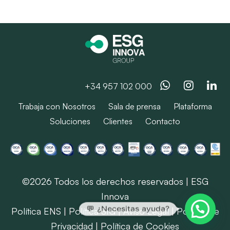
Whatsapp
Instag
Li
+34 957 102 000
Trabaja con Nosotros
Sala de prensa
Plataforma
Soluciones
Clientes
Contacto
©2026 Todos los derechos reservados | ESG
Innova
💬 ¿Necesitas ayuda?
Política ENS
|
Política SIG
|
Aviso Legal
|
Política de
Privacidad
|
Política de Cookies