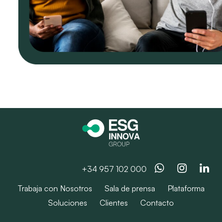
Whatsapp
Instag
Li
+34 957 102 000
Trabaja con Nosotros
Sala de prensa
Plataforma
Soluciones
Clientes
Contacto