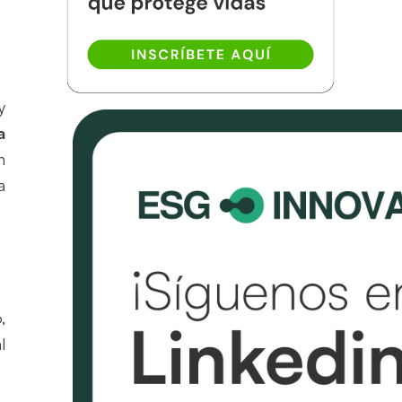
V
y
a
n
a
,
l