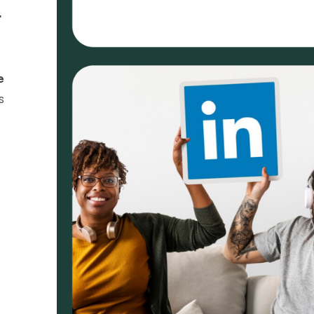
t
e
s