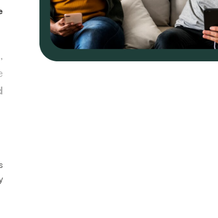
e
,
e
d
s
y