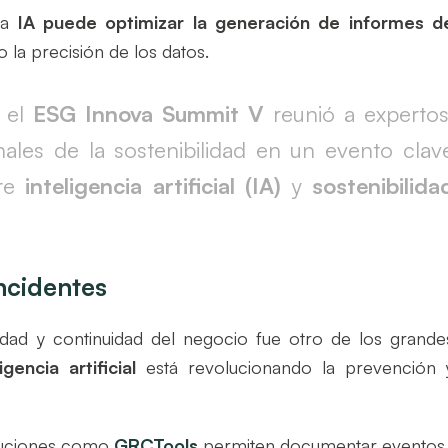
la
IA puede optimizar la generación de informes d
 la precisión de los datos.
, el
ESG Innova Summit V
reunió a expertos
nales de la sostenibilidad en un evento clav
tre
inteligencia artificial (IA)
y
sostenibilida
incidentes
idad y continuidad del negocio fue otro de los grande
ligencia artificial
está revolucionando la prevención 
luciones como
GRCTools
permiten documentar eventos