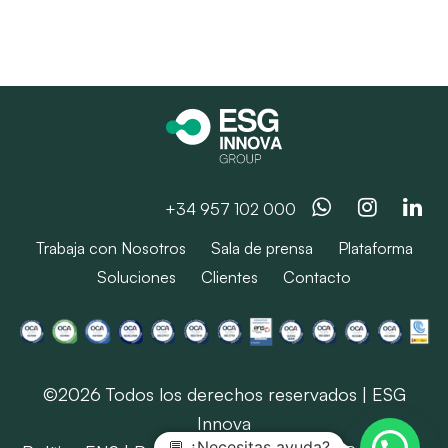
Whatsapp
Instag
Li
+34 957 102 000
Trabaja con Nosotros
Sala de prensa
Plataforma
Soluciones
Clientes
Contacto
©2026 Todos los derechos reservados | ESG
Innova
💬 ¿Necesitas ayuda?