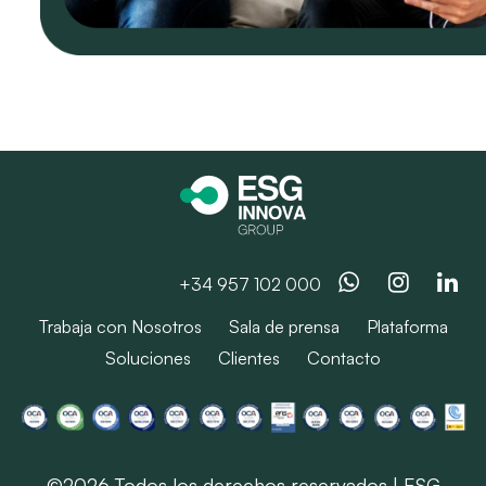
Whatsapp
Instag
Li
+34 957 102 000
Trabaja con Nosotros
Sala de prensa
Plataforma
Soluciones
Clientes
Contacto
©2026 Todos los derechos reservados | ESG