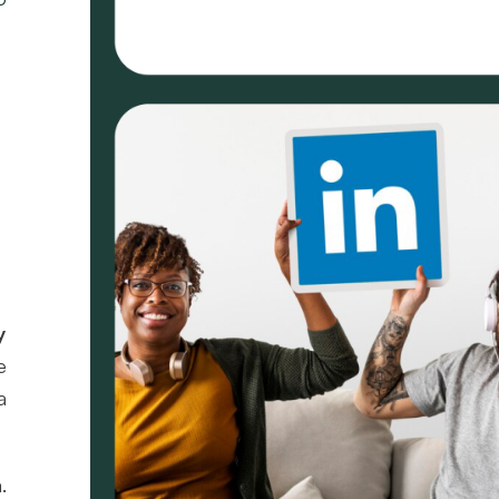
y
e
a
.