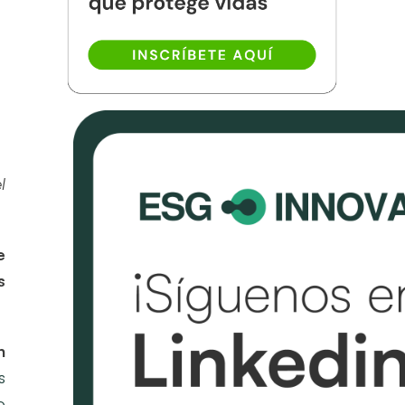
l
e
s
n
s
o