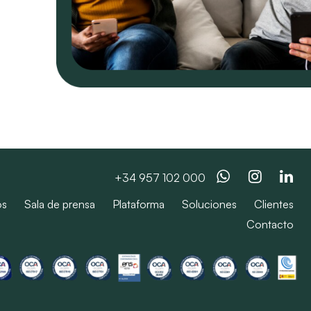
Whatsapp
Instag
Li
+34 957 102 000
os
Sala de prensa
Plataforma
Soluciones
Clientes
Contacto