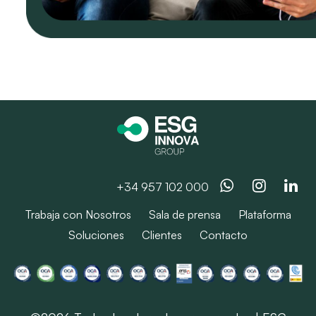
Whatsapp
Instag
Li
+34 957 102 000
Trabaja con Nosotros
Sala de prensa
Plataforma
Soluciones
Clientes
Contacto