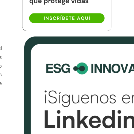
d
s
o
s
e