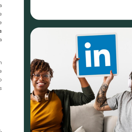
a
e
e
s
a
n
e
o
s
,