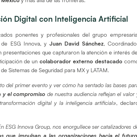
n México
y más allá de las fronteras.
n Digital con Inteligencia Artificial
ados ponentes y profesionales del grupo empresaria
vo de ESG Innova, y
Juan David Sánchez
, Coordinado
n presentaciones que capturaron la atención e interés de
ticipación de un
colaborador externo destacado
com
e de Sistemas de Seguridad para MX y LATAM.
to del primer evento y ver cómo ha sentado las bases par
va y el compromiso
de nuestra audiencia reflejan el valor 
nsformación digital y la inteligencia artificial»
, declar
En ESG Innova Group, nos enorgullece ser catalizadores d
as que impulsan a las organizaciones hacia el futur