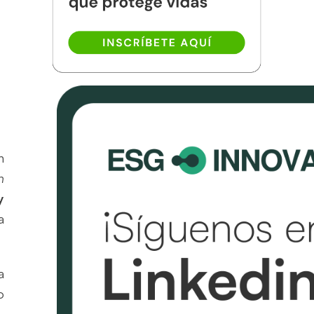
n
n
y
a
a
o