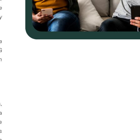
e
y
a
G
n
,
a
e
s
s