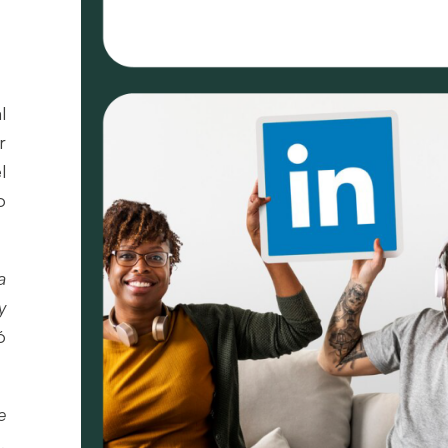
l
r
l
o
a
y
ó
e
o
.