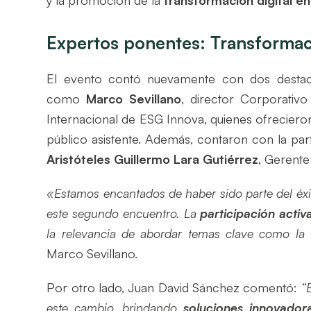
y la promoción de la
transformación digital e
Expertos ponentes: Transformació
El evento contó nuevamente con dos destac
como
Marco Sevillano
, director Corporati
Internacional de ESG Innova, quienes ofreciero
público asistente. Además, contaron con la par
Aristóteles Guillermo Lara Gutiérrez
, Gerent
«Estamos encantados de haber sido parte del éxi
este segundo encuentro. La
participación acti
la relevancia de abordar temas clave como la tra
Marco Sevillano.
Por otro lado, Juan David Sánchez comentó:
“
este cambio, brindando
soluciones innovador