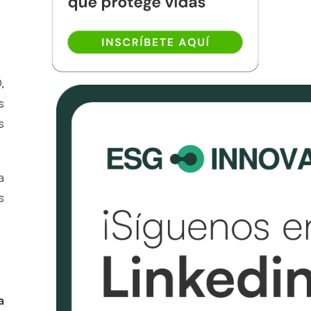
,
s
s
a
s
a