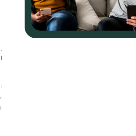
,
l
n
s
r