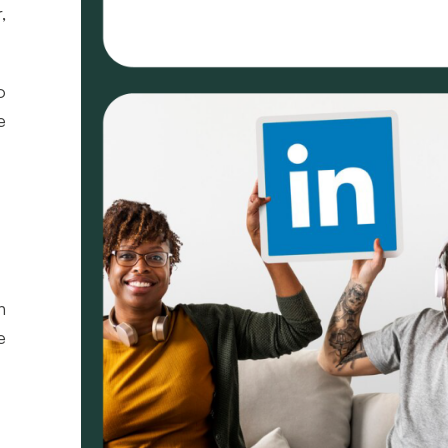
,
o
e
n
e