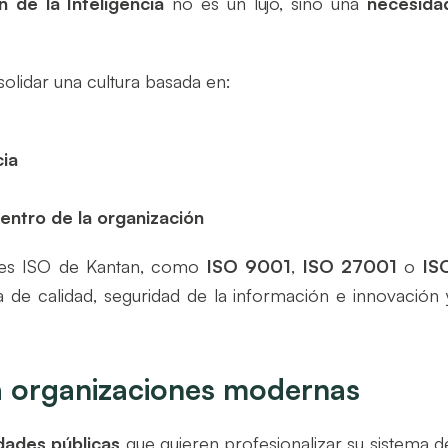
 de la Inteligencia
no es un lujo, sino una
necesida
olidar una cultura basada en:
cia
s
entro de la organización
ones ISO de Kantan, como
ISO 9001
,
ISO 27001
o
IS
 de calidad, seguridad de la información e innovación 
a organizaciones modernas
dades públicas
que quieren profesionalizar su sistema d