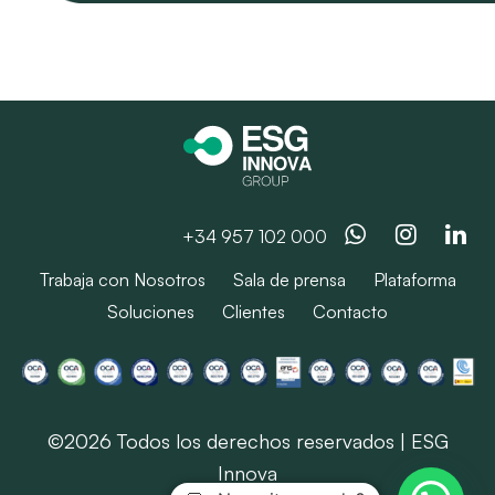
Whatsapp
Instag
Li
+34 957 102 000
Trabaja con Nosotros
Sala de prensa
Plataforma
Soluciones
Clientes
Contacto
©2026 Todos los derechos reservados | ESG
Innova