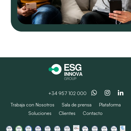
Whatsapp
Instag
Li
+34 957 102 000
Trabaja con Nosotros
Sala de prensa
Plataforma
Soluciones
Clientes
Contacto