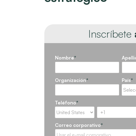
Inscríbete
Nombre
*
Apell
Organización
*
País
*
Teléfono
*
Correo corporativo
*