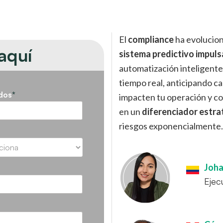
El
compliance
ha evolucion
aquí
sistema predictivo impuls
automatización inteligente 
tiempo real, anticipando c
idos
*
impacten tu operación y co
en un
diferenciador estra
riesgos exponencialmente.
Joh
Ejec