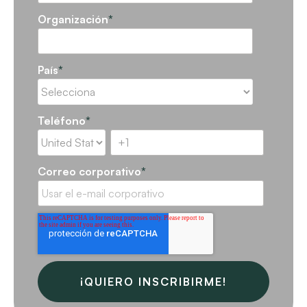
Organización
*
País
*
Teléfono
*
Correo corporativo
*