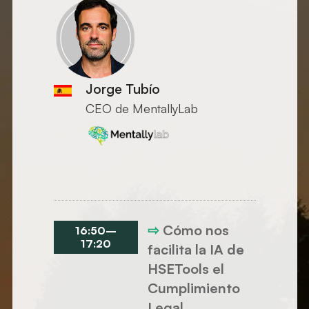
Jorge Tubío
CEO de MentallyLab
⇨
Cómo nos
16:50
–
17:20
facilita la IA de
HSETools el
Cumplimiento
Legal