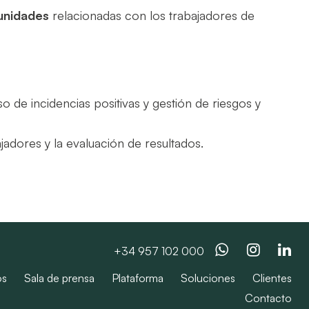
unidades
relacionadas con los trabajadores de
 de incidencias positivas y gestión de riesgos y
ajadores y la evaluación de resultados.
Whatsapp
Instag
Li
+34 957 102 000
os
Sala de prensa
Plataforma
Soluciones
Clientes
Contacto