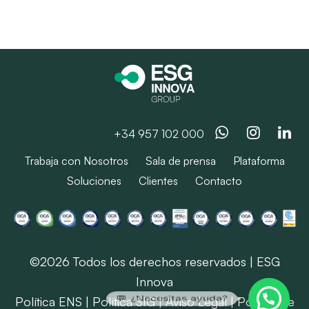
Whatsapp
Instag
Li
+34 957 102 000
Trabaja con Nosotros
Sala de prensa
Plataforma
Soluciones
Clientes
Contacto
©2026 Todos los derechos reservados | ESG
Innova
💬 ¿Necesitas ayuda?
Política ENS
|
Política SIG
|
Aviso Legal
|
Política de