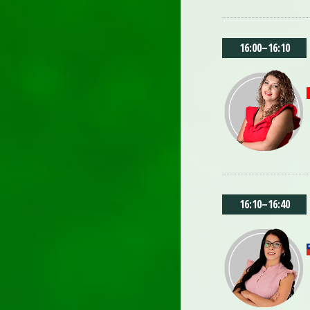
16:00
–
16:10
16:10
–
16:40