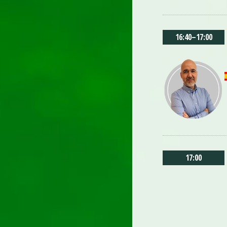
16:40
–
17:00
17:00