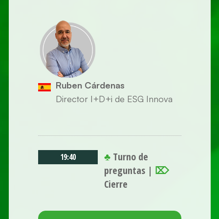
Ruben Cárdenas
Director I+D+i de ESG Innova
♣
Turno de
19:40
preguntas |
⌦
Cierre