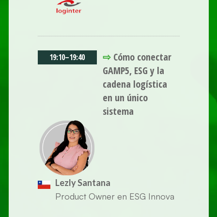
⇨
Cómo conectar
19:10
–
19:40
GAMP5, ESG y la
cadena logística
en un único
sistema
Lezly Santana
Product Owner en ESG Innova