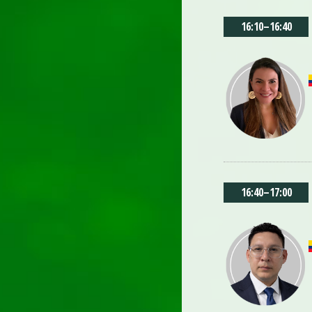
16:10
–
16:40
16:40
–
17:00