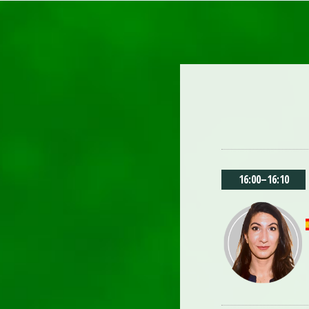
16:00
–
16:10