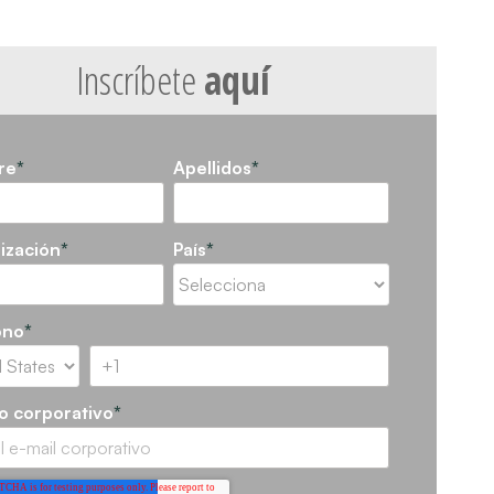
Inscríbete
aquí
re
*
Apellidos
*
ización
*
País
*
ono
*
o corporativo
*