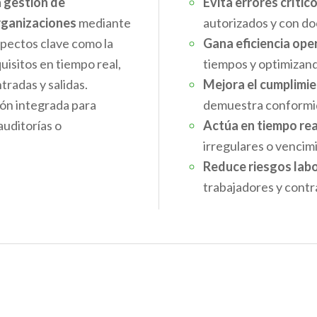
a gestión de
Evita errores crítico
organizaciones
mediante
autorizados y con d
spectos clave como la
Gana eficiencia ope
uisitos en tiempo real,
tiempos y optimizand
tradas y salidas.
Mejora el cumplimi
ión integrada para
demuestra conformid
auditorías o
Actúa en tiempo rea
irregulares o venci
Reduce riesgos labo
trabajadores y contra